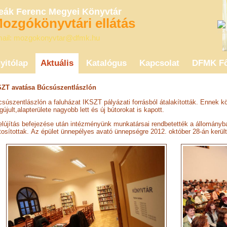
eák Ferenc Megyei Könyvtár
ozgókönyvtári ellátás
ail: mozgokonyvtar@dfmk.hu
yitólap
Aktuális
Katalógus
Kapcsolat
DFMK Fő
SZT avatása Búcsúszentlászlón
súszentlászlón a faluházat IKSZT pályázati forrásból átalakították. Ennek k
újult,alapterülete nagyobb lett és új bútorokat is kapott.
elújítás befejezése után intézményünk munkatársai rendbetették a állományban 
tosítottak. Az épület ünnepélyes avató ünnepségre 2012. október 28-án került