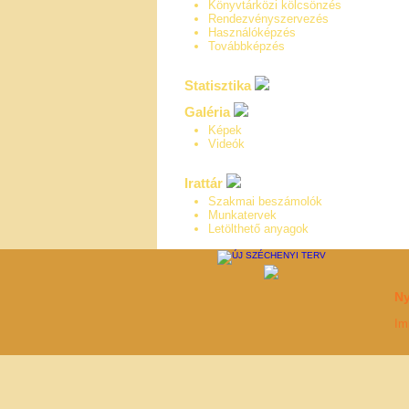
Könyvtárközi kölcsönzés
Rendezvényszervezés
Használóképzés
Továbbképzés
Statisztika
Galéria
Képek
Videók
Irattár
Szakmai beszámolók
Munkatervek
Letölthető anyagok
Ny
Im