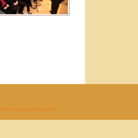
Deák Ferenc Megyei Könyvtár