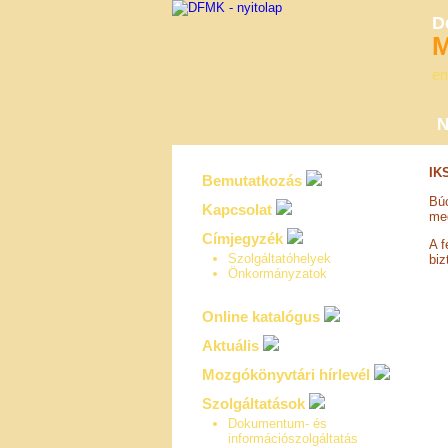
D
M
em
N
IK
Bemutatkozás
Búc
Kapcsolat
meg
Címjegyzék
A f
Szolgáltatóhelyek
biz
Önkormányzatok
Online katalógus
Aktuális
Mozgókönyvtári hírlevél
Szolgáltatások
Dokumentum- és
információszolgáltatás