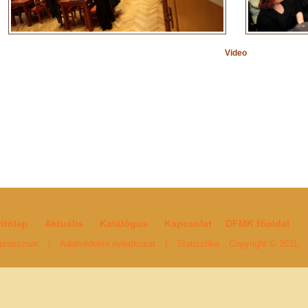
Video
itólap
Aktuális
Katalógus
Kapcsolat
DFMK főoldal
presszum
|
Adatvédelmi nyilatkozat
|
Statisztika
Copyright © 2011,