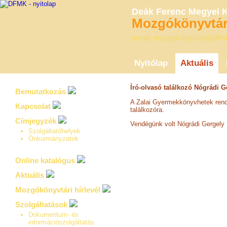
Deák Ferenc Megyei 
Mozgókönyvtári
email: mozgokonyvtar@dfm
Nyitólap
Aktuális
Író-olvasó találkozó Nógrádi Ge
Bemutatkozás
A Zalai Gyermekkönyvhetek rend
Kapcsolat
találkozóra.
Címjegyzék
Vendégünk volt Nógrádi Gergely 
Szolgáltatóhelyek
Önkormányzatok
Online katalógus
Aktuális
Mozgókönyvtári hírlevél
Szolgáltatások
Dokumentum- és
információszolgáltatás