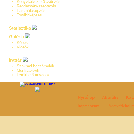
Könyvtárközi kölcsönzés
Rendezvényszervezés
Használóképzés
Továbbképzés
Statisztika
Galéria
Képek
Videók
Irattár
Szakmai beszámolók
Munkatervek
Letölthető anyagok
Nyitólap
Aktuális
Kat
Impresszum
|
Adatvédelmi ny