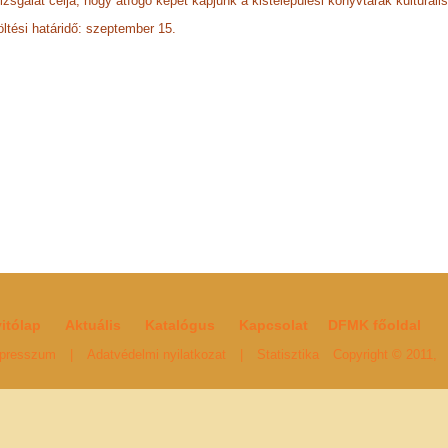
izsgálat célja, hogy átfogó képet kapjunk a kistelepülési könyvtárak kulturál
öltési határidő: szeptember 15.
itólap
Aktuális
Katalógus
Kapcsolat
DFMK főoldal
presszum
|
Adatvédelmi nyilatkozat
|
Statisztika
Copyright © 2011,