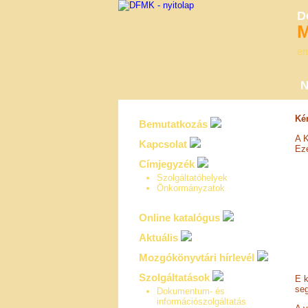
D
M
em
N
Ké
Bemutatkozás
A K
Kapcsolat
Ezé
Címjegyzék
Szolgáltatóhelyek
Önkormányzatok
Online katalógus
Aktuális
Mozgókönyvtári hírlevél
Szolgáltatások
E k
seg
Dokumentum- és
információszolgáltatás