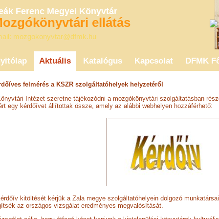
eák Ferenc Megyei Könyvtár
ozgókönyvtári ellátás
ail: mozgokonyvtar@dfmk.hu
yitólap
Aktuális
Katalógus
Kapcsolat
DFMK Fő
rdőíves felmérés a KSZR szolgáltatóhelyek helyzetéről
önyvtári Intézet szeretne tájékozódni a mozgókönyvtári szolgáltatásban része
rt egy kérdőívet állítottak össze, amely az alábbi webhelyen hozzáférhető:
érdőív kitöltését kérjük a Zala megye szolgáltatóhelyein dolgozó munkatársa
ítsék az országos vizsgálat eredményes megvalósítását.