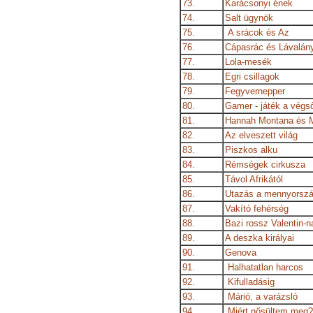
73.
Karácsonyi ének
74.
Salt ügynök
75.
A srácok és Az
76.
Cápasrác és Lávalány
77.
Lola-mesék
78.
Egri csillagok
79.
Fegyvernepper
80.
Gamer - játék a végs
81.
Hannah Montana és Mi
82.
Az elveszett világ
83.
Piszkos alku
84.
Rémségek cirkusza
85.
Távol Afrikától
86.
Utazás a mennyorsz
87.
Vakító fehérség
88.
Bazi rossz Valentin-n
89.
A deszka királyai
90.
Genova
91.
Halhatatlan harcos
92.
Kifulladásig
93.
Márió, a varázsló
94.
Miért nősültem meg?