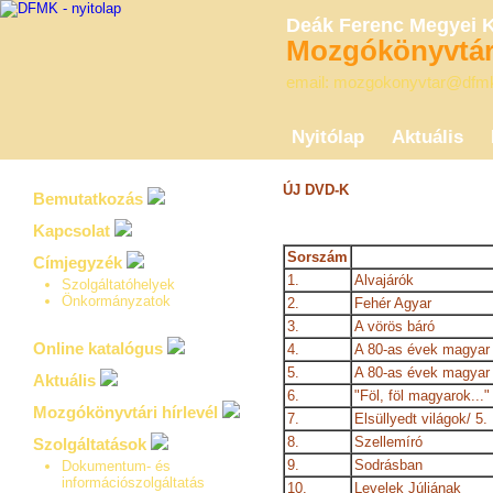
Deák Ferenc Megyei 
Mozgókönyvtári
email: mozgokonyvtar@dfm
Nyitólap
Aktuális
ÚJ DVD-K
Bemutatkozás
Kapcsolat
Sorszám
Címjegyzék
1.
Alvajárók
Szolgáltatóhelyek
Önkormányzatok
2.
Fehér Agyar
3.
A vörös báró
Online katalógus
4.
A 80-as évek magyar 
5.
A 80-as évek magyar 
Aktuális
6.
"Föl, föl magyarok..."
Mozgókönyvtári hírlevél
7.
Elsüllyedt világok/ 5.
8.
Szellemíró
Szolgáltatások
9.
Sodrásban
Dokumentum- és
információszolgáltatás
10.
Levelek Júliának