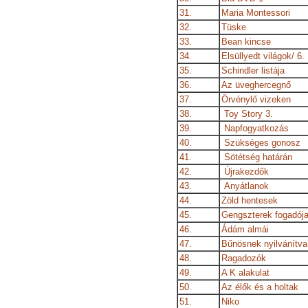
31.
Maria Montessori
32.
Tüske
33.
Bean kincse
34.
Elsüllyedt világok/ 6.
35.
Schindler listája
36.
Az üveghercegnő
37.
Örvénylő vizeken
38.
Toy Story 3.
39.
Napfogyatkozás
40.
Szükséges gonosz
41.
Sötétség határán
42.
Újrakezdők
43.
Anyátlanok
44.
Zöld hentesek
45.
Gengszterek fogadój
46.
Ádám almái
47.
Bűnösnek nyilvánítva
48.
Ragadozók
49.
A K alakulat
50.
Az élők és a holtak
51.
Niko