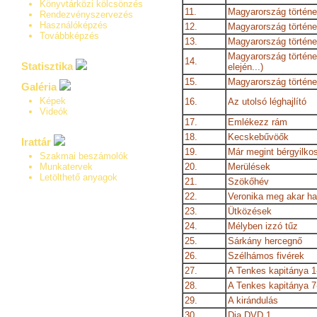
Könyvtárközi kölcsönzés
11.
Magyarország történet
Rendezvényszervezés
Használóképzés
12.
Magyarország történe
Továbbképzés
13.
Magyarország története
Magyarország történe
14.
Statisztika
elején...)
15.
Magyarország történe
Galéria
Képek
16.
Az utolsó léghajlító
Videók
17.
Emlékezz rám
18.
Kecskebűvöők
Irattár
19.
Már megint bérgyilk
Szakmai beszámolók
Munkatervek
20.
Merülések
Letölthető anyagok
21.
Szökőhév
22.
Veronika meg akar ha
23.
Ütközések
24.
Mélyben izzó tűz
25.
Sárkány hercegnő
26.
Szélhámos fivérek
27.
A Tenkes kapitánya 1
28.
A Tenkes kapitánya 7
29.
A kirándulás
30.
Dia DVD 1