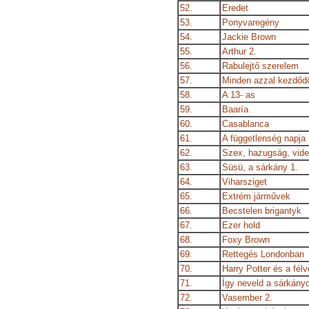
52.
Eredet
53.
Ponyvaregény
54.
Jackie Brown
55.
Arthur 2.
56.
Rabulejtő szerelem
57.
Minden azzal kezdődö
58.
A 13- as
59.
Baaría
60.
Casablanca
61.
A függetlenség napja
62.
Szex, hazugság, vid
63.
Süsü, a sárkány 1.
64.
Viharsziget
65.
Extrém járművek
66.
Becstelen brigantyk
67.
Ezer hold
68.
Foxy Brown
69.
Rettegés Londonban
70.
Harry Potter és a fél
71.
Így neveld a sárkány
72.
Vasember 2.