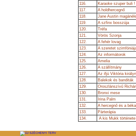
116.
Karaoke szuper buli !
117.
A holdhercegnő
118.
Jane Austin magánél
119.
A szfinx bosszúja
120.
Tréfa
121.
Vörös Szonja
122.
A fehér lovag
123.
A szeretet szimfóniáj
124.
Az informátorok
125.
Amelia
126.
A szállítmány
127.
Az ifjú Viktória király
128.
Balekok és banditák
129.
Oroszlánszívű Richár
130.
Bronxi mese
131.
Irina Palm
132.
A hercegnő és a béka
133.
Párterápia
134.
A kis Mukk története