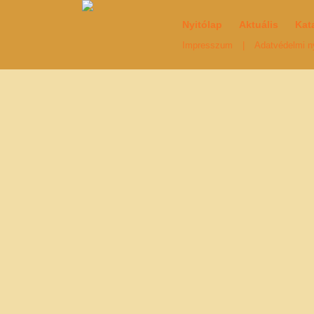
Nyitólap
Aktuális
Kat
Impresszum
|
Adatvédelmi ny