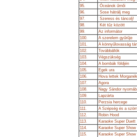
95.
Óceánok űrnői
96.
Sose hátrálj meg
97.
Szeress és táncolj!
98.
Két tűz között
99.
Az informátor
100.
A szerelem gyűrűje
101.
A könnyűlovasság t
102.
Továbbállók
103.
Végszükség
104.
A bombák földjén
105.
Egek ura
106.
Hova lettek Morgané
107.
Agora
108.
Nagy Sándor nyomáb
109.
Lapzárta
110.
Perzsia hercege
111.
A Szépség és a ször
112.
Robin Hood
113.
Karaoke Super Duett
114.
Karaoke Super Show
115.
Karaoke Super Show